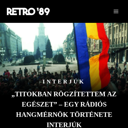
Skip
to
content
INTERJÚK
„TITOKBAN RÖGZÍTETTEM AZ
EGÉSZET” – EGY RÁDIÓS
HANGMÉRNÖK TÖRTÉNETE
INTERJÚK