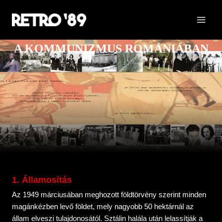
A KOMMUNIZMUS ROMÁNIÁBAN
1. Államosítás
Az 1949 márciusában meghozott földtörvény szerint minden
magánkézben levő földet, mely nagyobb 50 hektárnál az
állam elveszi tulajdonosától. Sztálin halála után lelassítják a