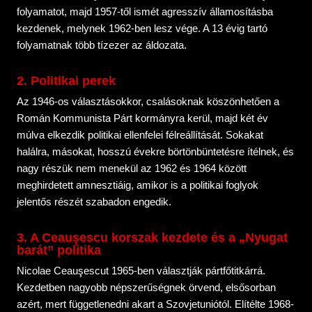
folyamatot, majd 1957-től ismét agresszív államosításba
kezdenek, melynek 1962-ben lesz vége. A 13 évig tartó
folyamatnak több tízezer az áldozata.
2. Politikai perek
Az 1946-os választásokkor, csalásoknak köszönhetően a
Román Kommunista Párt kormányra kerül, majd két év
múlva elkezdik politikai ellenfelei félreállítását. Sokakat
halálra, másokat, hosszú évekre börtönbüntetésre ítélnek, és
nagy részük nem menekül az 1962 és 1964 között
meghirdetett amnesztiáig, amikor is a politikai foglyok
jelentős részét szabadon engedik.
3. A Ceauşescu korszak kezdete és a „Nyugat
barát” politika
Nicolae Ceauşescut 1965-ben választják pártfőtitkárrá.
Kezdetben nagyobb népszerűségnek örvend, elsősorban
azért, mert függetlenedni akart a Szovjetuniótól. Elítélte 1968-