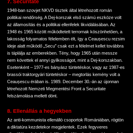
7. Securitate
1948-ban szovjet NKVD tisztek által létrehozott román
politikai rendőrség. A Dej-korszak első számú eszköze volt
az államosítás és a politikai ellenfelek likvidálásában. Az
1948 és 1965 között működtetett terrornak köszönhetően, a
lakosság folyamatos félelemben élt, így a Ceaușescu rezsim
ideje alatt működő „Secu” csak ezt a félelmet kellet továbbra
is táplálja az emberekben. Tény, hogy 1965 után messze
nem követtek el annyi gyilkosságot, mint a Dej-korszakban.
Esetenként – 1977-es bányász tüntetéskor, vagy az 1987-es
brassói traktorgyári tüntetéskor – megtorlás kemény volt a
Ceaușescu érában is. 1989. December 30.-án az újonnan
létrehozott Nemzeti Megmentési Front a Securitate
felszámolása mellett dönt.
8. Ellenállás a hegyekben
Az anti-kommunista ellenálló csoportok Romániában, rögtön
a diktatúra kezdetekor megjelentek. Ezek fegyveres