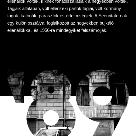
ellenállók voltak, kiknek főhadiszállásaik a hegyekben voltak.
Tagjaik általában, volt ellenzéki pártok tagjai, volt kormány
tagok, katonák, parasztok és értelmiségiek. A Securitate-nak
egy külön osztálya, foglalkozott az hegyekben bujkáló
ellenállókkal, és 1956-ra mindegyiket felszámolják.