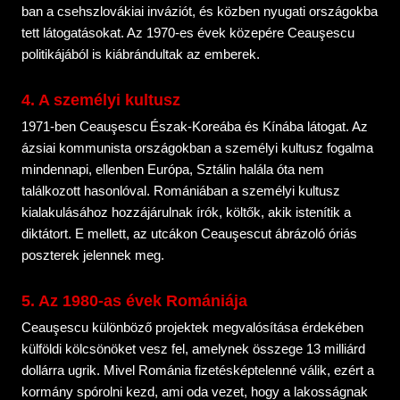
ban a csehszlovákiai inváziót, és közben nyugati országokba
tett látogatásokat. Az 1970-es évek közepére Ceauşescu
politikájából is kiábrándultak az emberek.
4. A személyi kultusz
1971-ben Ceauşescu Észak-Koreába és Kínába látogat. Az
ázsiai kommunista országokban a személyi kultusz fogalma
mindennapi, ellenben Európa, Sztálin halála óta nem
találkozott hasonlóval. Romániában a személyi kultusz
kialakulásához hozzájárulnak írók, költők, akik istenítik a
diktátort. E mellett, az utcákon Ceauşescut ábrázoló óriás
poszterek jelennek meg.
5. Az 1980-as évek Romániája
Ceauşescu különböző projektek megvalósítása érdekében
külföldi kölcsönöket vesz fel, amelynek összege 13 milliárd
dollárra ugrik. Mivel Románia fizetésképtelenné válik, ezért a
kormány spórolni kezd, ami oda vezet, hogy a lakosságnak