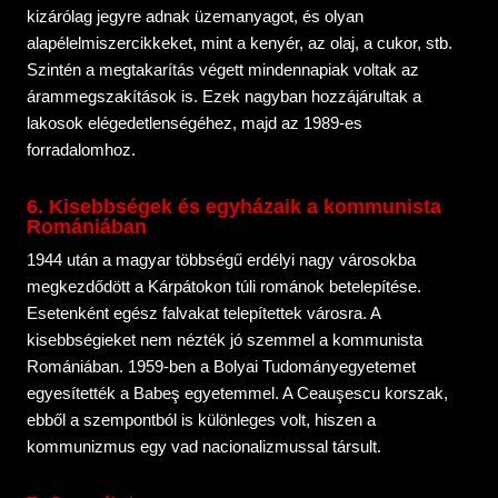
kizárólag jegyre adnak üzemanyagot, és olyan
alapélelmiszercikkeket, mint a kenyér, az olaj, a cukor, stb.
Szintén a megtakarítás végett mindennapiak voltak az
árammegszakítások is. Ezek nagyban hozzájárultak a
lakosok elégedetlenségéhez, majd az 1989-es
forradalomhoz.
6. Kisebbségek és egyházaik a kommunista
Romániában
1944 után a magyar többségű erdélyi nagy városokba
megkezdődött a Kárpátokon túli románok betelepítése.
Esetenként egész falvakat telepítettek városra. A
kisebbségieket nem nézték jó szemmel a kommunista
Romániában. 1959-ben a Bolyai Tudományegyetemet
egyesítették a Babeş egyetemmel. A Ceauşescu korszak,
ebből a szempontból is különleges volt, hiszen a
kommunizmus egy vad nacionalizmussal társult.